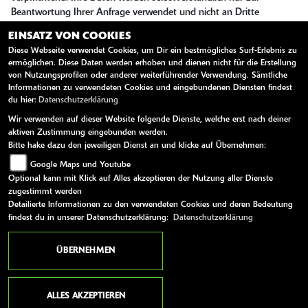
Beantwortung Ihrer Anfrage verwendet und nicht an Dritte
weitergegeben. Unsere Datenschutzerklärung finden Sie unter
EINSATZ VON COOKIES
folgendem Link:
Datenschutzerklärung
Diese Webseite verwendet Cookies, um Dir ein bestmögliches Surf-Erlebnis zu
ermöglichen. Diese Daten werden erhoben und dienen nicht für die Erstellung
Sie können der Speicherung Ihrer personenbezogenen Daten
von Nutzungsprofilen oder anderer weiterführender Verwendung. Sämtliche
jederzeit für die Zukunft widersprechen oder die Löschung Ihrer
Informationen zu verwendeten Cookies und eingebundenen Diensten findest
Daten verlangen. Wir werden Ihre Daten in diesem Fall
du hier:
Datenschutzerklärung
unverzüglich löschen, sofern nicht unser berechtigtes Interesse oder
Wir verwenden auf dieser Website folgende Dienste, welche erst nach deiner
gesetzliche Aufbewahrungspflichten der Löschung entgegenstehen.
aktiven Zustimmung eingebunden werden.
Bitte hake dazu den jeweiligen Dienst an und klicke auf Übernehmen:
Google Maps und Youtube
SENDEN
Optional kann mit Klick auf Alles akzeptieren der Nutzung aller Dienste
zugestimmt werden
Detailierte Informationen zu den verwendeten Cookies und deren Bedeutung
findest du in unserer Datenschutzerklärung:
Datenschutzerklärung
ÜBERNEHMEN
ALLES AKZEPTIEREN
ANSCHRIFT