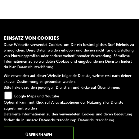
EINSATZ VON COOKIES
ANSCHRIFT
Diese Webseite verwendet Cookies, um Dir ein bestmögliches Surf-Erlebnis zu
MOTORRADSPORT KUNERT GMBH
ermöglichen. Diese Daten werden erhoben und dienen nicht für die Erstellung
von Nutzungsprofilen oder anderer weiterführender Verwendung. Sämtliche
Informationen zu verwendeten Cookies und eingebundenen Diensten findest
Güterstr. 40
du hier:
Datenschutzerklärung
26389 Wilhelmshaven
Wir verwenden auf dieser Website folgende Dienste, welche erst nach deiner
Deutschland
aktiven Zustimmung eingebunden werden.
Bitte hake dazu den jeweiligen Dienst an und klicke auf Übernehmen:
Telefon:
0049 (0)4421 / 120 78
Google Maps und Youtube
Fax:
0049 (0)4421 / 136 782
Optional kann mit Klick auf Alles akzeptieren der Nutzung aller Dienste
zugestimmt werden
Website:
http://www.motorradsport-kunert.de
Detailierte Informationen zu den verwendeten Cookies und deren Bedeutung
E-Mail:
service@motorradsport-kunert.de
findest du in unserer Datenschutzerklärung:
Datenschutzerklärung
ÜBERNEHMEN