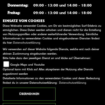
Donnerstag:
09:00 - 13:00 und 14:00 - 18:00
Freitag:
09:00 - 13:00 und 14:00 - 18:00
Samstag:
10:00 - 13:00
EINSATZ VON COOKIES
Diese Webseite verwendet Cookies, um Dir ein bestmögliches Surf-Erlebnis zu
Sonntag:
geschlossen
ermöglichen. Diese Daten werden erhoben und dienen nicht für die Erstellung
von Nutzungsprofilen oder anderer weiterführender Verwendung. Sämtliche
Informationen zu verwendeten Cookies und eingebundenen Diensten findest
WEITERE LINKS
du hier:
Datenschutzerklärung
Wir verwenden auf dieser Website folgende Dienste, welche erst nach deiner
Kawasaki News
aktiven Zustimmung eingebunden werden.
Bitte hake dazu den jeweiligen Dienst an und klicke auf Übernehmen:
Kawasaki Handbücher
Google Maps und Youtube
Kawasaki Bekleidung
Optional kann mit Klick auf Alles akzeptieren der Nutzung aller Dienste
Kawasaki Merchandise
zugestimmt werden
Detailierte Informationen zu den verwendeten Cookies und deren Bedeutung
findest du in unserer Datenschutzerklärung:
Datenschutzerklärung
AGB
Impressum
Datenschutz
Disclaimer
Barrierefreiheit
ÜBERNEHMEN
powered by 1000PS