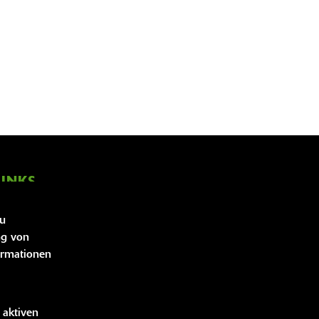
LINKS
zu
bücher
ng von
idung
ormationen
handise
 aktiven