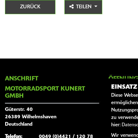
ZURÜCK
TEILEN
ANSCHRIFT
ÖFFNUNG
EINSAT
MOTORRADSPORT KUNERT
Montag:
Diese Webse
GMBH
ermöglichen
Dienstag:
Güterstr. 40
Nutzungspro
Mittwoch:
26389 Wilhelmshaven
zu verwende
Donnersta
Deutschland
hier:
Datens
Freitag:
Wir verwende
Telefon:
0049 (0)4421 / 120 78