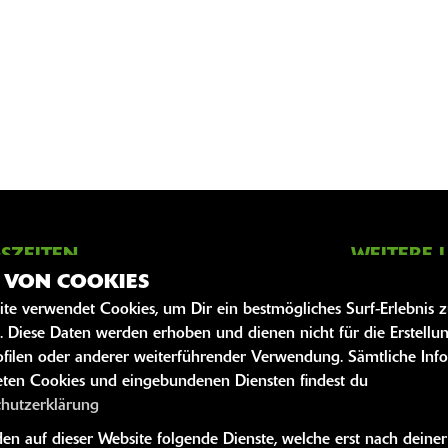
SZEITEN
WEITERE 
Z VON COOKIES
Kawasaki News
09:00 - 13:00 und 14:00 - 18:00
ite verwendet Cookies, um Dir ein bestmögliches Surf-Erlebnis 
Kawasaki Hand
. Diese Daten werden erhoben und dienen nicht für die Erstellu
09:00 - 13:00 und 14:00 - 18:00
Kawasaki Bekle
filen oder anderer weiterführender Verwendung. Sämtliche Inf
09:00 - 13:00 und 14:00 - 18:00
Kawasaki Merc
ten Cookies und eingebundenen Diensten findest du
g:
09:00 - 13:00 und 14:00 - 18:00
chutzerklärung
09:00 - 13:00 und 14:00 - 18:00
n auf dieser Website folgende Dienste, welche erst nach deiner